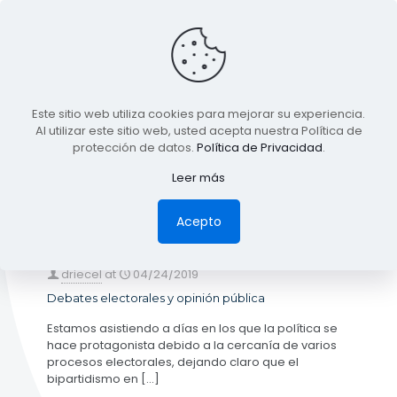
BLOG
Este sitio web utiliza cookies para mejorar su experiencia.
TODA LA INFORMACIÓN
Al utilizar este sitio web, usted acepta nuestra Política de
protección de datos.
Política de Privacidad
.
Leer más
Categories
Tags
Authors
Show all
Acepto
driecel
at
04/24/2019
Debates electorales y opinión pública
Estamos asistiendo a días en los que la política se
hace protagonista debido a la cercanía de varios
procesos electorales, dejando claro que el
bipartidismo en
[…]