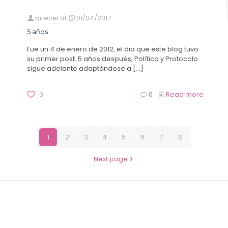
driecel
at
01/04/2017
5 años
Fue un 4 de enero de 2012, el dia que este blog tuvo
su primer post. 5 años después, Política y Protocolo
sigue adelante adaptándose a
[…]
0
0
Read more
1
2
3
4
5
6
7
8
Next page