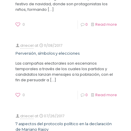
festivo de navidad, donde son protagonistas los
niños, formando
[…]
0
0
Read more
driecel
at
11/08/2017
Perversión, símbolos y elecciones
Las campañas electorales son escenarios
temporales a través de los cuales los partidos y
candidatos lanzan mensajes a la población, con el
fin de persuadir a
[…]
0
0
Read more
driecel
at
07/26/2017
7 aspectos del protocolo político en la declaración
de Mariano Rajoy