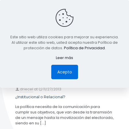
BLOG
Este sitio web utiliza cookies para mejorar su experiencia.
TODA LA INFORMACIÓN
Al utilizar este sitio web, usted acepta nuestra Política de
protección de datos.
Política de Privacidad
.
Leer más
Categories
Tags
Authors
Show all
Acepto
driecel
at
11/27/2013
¿Institucional o Relacional?
La política necesita de la comunicación para
cumplir sus objetivos, que van desde la transmisión
de un mensaje hasta la movilización del electorado,
siendo en su
[…]