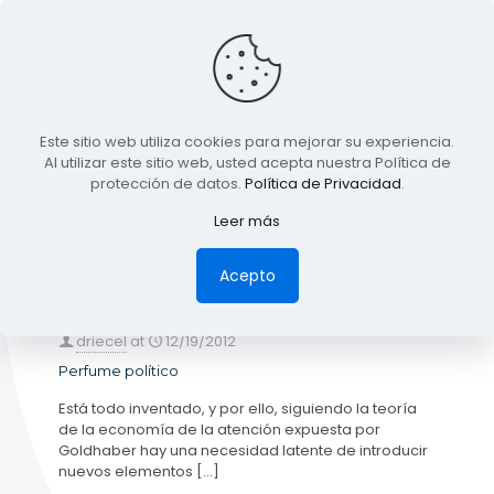
BLOG
Este sitio web utiliza cookies para mejorar su experiencia.
TODA LA INFORMACIÓN
Al utilizar este sitio web, usted acepta nuestra Política de
protección de datos.
Política de Privacidad
.
Leer más
Categories
Tags
Authors
Show all
Acepto
driecel
at
12/19/2012
Perfume político
Está todo inventado, y por ello, siguiendo la teoría
de la economía de la atención expuesta por
Goldhaber hay una necesidad latente de introducir
nuevos elementos
[…]