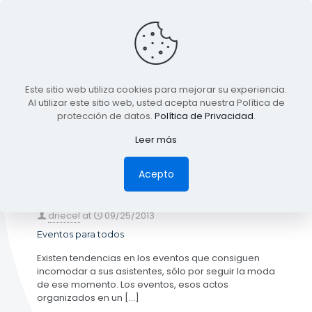
BLOG
Este sitio web utiliza cookies para mejorar su experiencia.
TODA LA INFORMACIÓN
Al utilizar este sitio web, usted acepta nuestra Política de
protección de datos.
Política de Privacidad
.
Leer más
Categories
Tags
Authors
Show all
Acepto
driecel
at
09/25/2013
Eventos para todos
Existen tendencias en los eventos que consiguen
incomodar a sus asistentes, sólo por seguir la moda
de ese momento. Los eventos, esos actos
organizados en un
[…]