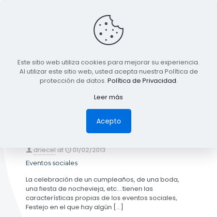
BLOG
Este sitio web utiliza cookies para mejorar su experiencia.
TODA LA INFORMACIÓN
Al utilizar este sitio web, usted acepta nuestra Política de
protección de datos.
Política de Privacidad
.
Leer más
Categories
Tags
Authors
Show all
Acepto
driecel
at
01/02/2013
Eventos sociales
La celebración de un cumpleaños, de una boda,
una fiesta de nochevieja, etc….tienen las
características propias de los eventos sociales,
Festejo en el que hay algún
[…]