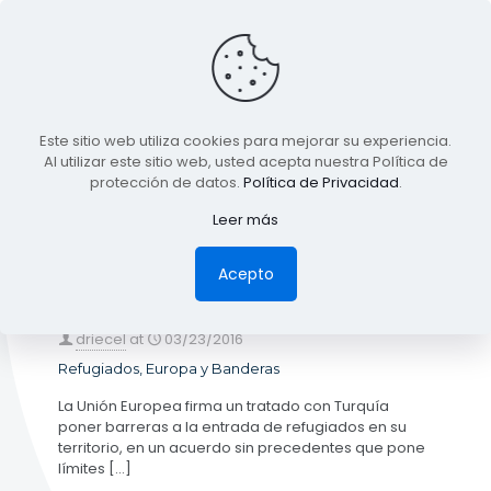
BLOG
Este sitio web utiliza cookies para mejorar su experiencia.
TODA LA INFORMACIÓN
Al utilizar este sitio web, usted acepta nuestra Política de
protección de datos.
Política de Privacidad
.
Leer más
Categories
Tags
Authors
Show all
Acepto
driecel
at
03/23/2016
Refugiados, Europa y Banderas
La Unión Europea firma un tratado con Turquía
poner barreras a la entrada de refugiados en su
territorio, en un acuerdo sin precedentes que pone
límites
[…]