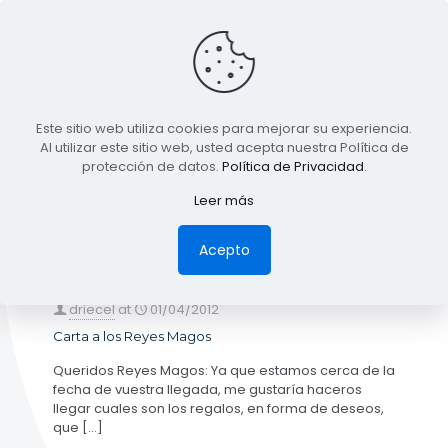
BLOG
Este sitio web utiliza cookies para mejorar su experiencia.
TODA LA INFORMACIÓN
Al utilizar este sitio web, usted acepta nuestra Política de
protección de datos.
Política de Privacidad
.
Leer más
Categories
Tags
Authors
Show all
Acepto
driecel
at
01/04/2012
Carta a los Reyes Magos
Queridos Reyes Magos: Ya que estamos cerca de la
fecha de vuestra llegada, me gustaría haceros
llegar cuales son los regalos, en forma de deseos,
que
[…]