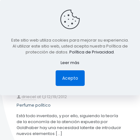
BLOG
Este sitio web utiliza cookies para mejorar su experiencia.
TODA LA INFORMACIÓN
Al utilizar este sitio web, usted acepta nuestra Política de
protección de datos.
Política de Privacidad
.
Leer más
Categories
Tags
Authors
Show all
Acepto
driecel
at
12/19/2012
Perfume político
Está todo inventado, y por ello, siguiendo la teoría
de la economía de la atención expuesta por
Goldhaber hay una necesidad latente de introducir
nuevos elementos
[…]