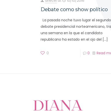
driecel
at
10/10/2016
Debate como show político
La pasada noche tuvo lugar el segundo
debate presidencial norteamericano, tr
una semana en la que el candidato
republicano ha estado en el ojo del
[…]
0
0
Read m