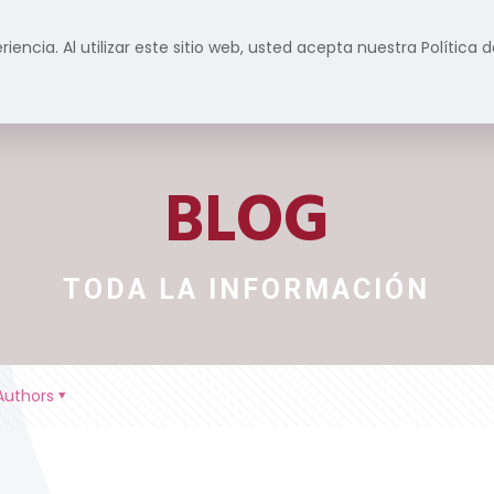
riencia. Al utilizar este sitio web, usted acepta nuestra Política
Inicio
Formación
Servicios
Prensa y m
BLOG
TODA LA INFORMACIÓN
Authors