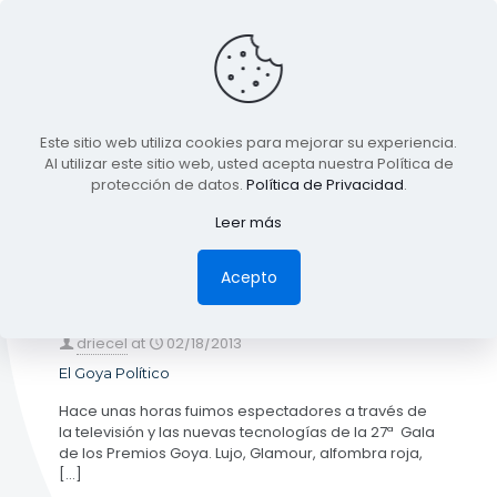
BLOG
Este sitio web utiliza cookies para mejorar su experiencia.
TODA LA INFORMACIÓN
Al utilizar este sitio web, usted acepta nuestra Política de
protección de datos.
Política de Privacidad
.
Leer más
Categories
Tags
Authors
Show all
Acepto
driecel
at
02/18/2013
El Goya Político
Hace unas horas fuimos espectadores a través de
la televisión y las nuevas tecnologías de la 27ª Gala
de los Premios Goya. Lujo, Glamour, alfombra roja,
[…]