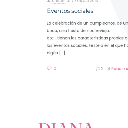
driecel
at
01/02/2013
Eventos sociales
La celebración de un cumpleaños, de u
boda, una fiesta de nochevieja,
etc….tienen las características propias d
los eventos sociales, Festejo en el que h
algún
[…]
0
2
Read m