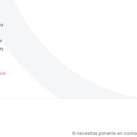
na
e
ay
ore
Si necesitas ponerte en cont