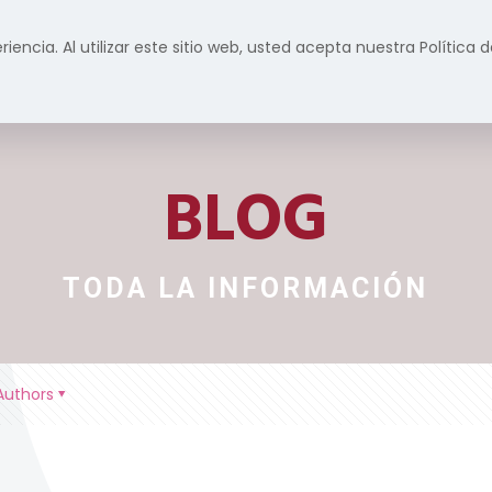
riencia. Al utilizar este sitio web, usted acepta nuestra Política
Inicio
Formación
Servicios
Prensa y m
BLOG
TODA LA INFORMACIÓN
Authors