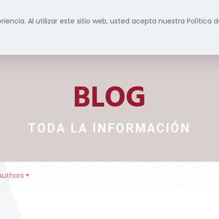
riencia. Al utilizar este sitio web, usted acepta nuestra Política
Inicio
Formación
Servicios
Prensa y m
BLOG
TODA LA INFORMACIÓN
Authors