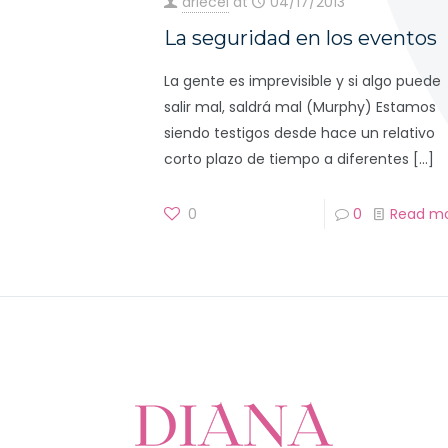
driecel
at
04/17/2013
La seguridad en los eventos
La gente es imprevisible y si algo puede
salir mal, saldrá mal (Murphy) Estamos
siendo testigos desde hace un relativo
corto plazo de tiempo a diferentes
[…]
0
0
Read m