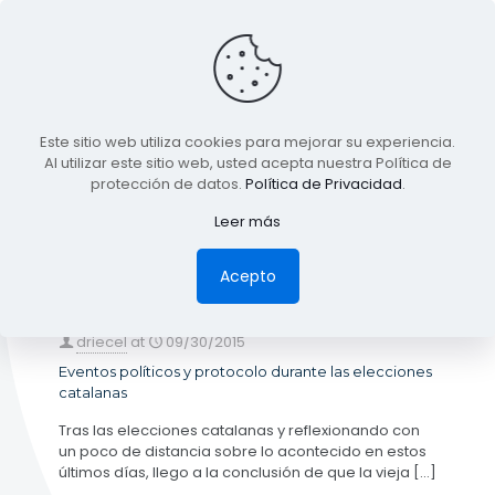
BLOG
Este sitio web utiliza cookies para mejorar su experiencia.
TODA LA INFORMACIÓN
Al utilizar este sitio web, usted acepta nuestra Política de
protección de datos.
Política de Privacidad
.
Leer más
Categories
Tags
Authors
Show all
Acepto
driecel
at
09/30/2015
Eventos políticos y protocolo durante las elecciones
catalanas
Tras las elecciones catalanas y reflexionando con
un poco de distancia sobre lo acontecido en estos
últimos días, llego a la conclusión de que la vieja
[…]