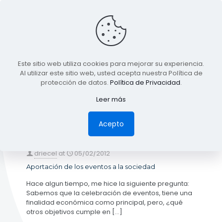
BLOG
Este sitio web utiliza cookies para mejorar su experiencia.
TODA LA INFORMACIÓN
Al utilizar este sitio web, usted acepta nuestra Política de
protección de datos.
Política de Privacidad
.
Leer más
Categories
Tags
Authors
Show all
Acepto
driecel
at
05/02/2012
Aportación de los eventos a la sociedad
Hace algun tiempo, me hice la siguiente pregunta:
Sabemos que la celebración de eventos, tiene una
finalidad económica como principal, pero, ¿qué
otros objetivos cumple en
[…]