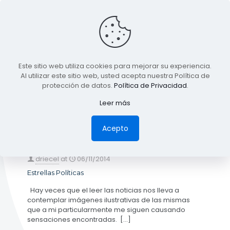
BLOG
Este sitio web utiliza cookies para mejorar su experiencia.
TODA LA INFORMACIÓN
Al utilizar este sitio web, usted acepta nuestra Política de
protección de datos.
Política de Privacidad
.
Leer más
Categories
Tags
Authors
Show all
Acepto
driecel
at
06/11/2014
Estrellas Políticas
Hay veces que el leer las noticias nos lleva a
contemplar imágenes ilustrativas de las mismas
que a mi particularmente me siguen causando
sensaciones encontradas.
[…]