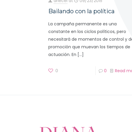
driecel
at
09/23/2015
Bailando con la política
La campaña permanente es una
constante en los ciclos políticos, pero
necesitará de momentos de control y d
promoción que muevan los tiempos de
actuación. En
[…]
0
0
Read m