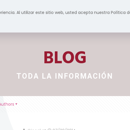
riencia. Al utilizar este sitio web, usted acepta nuestra Política
Inicio
Formación
Servicios
Prensa y m
BLOG
TODA LA INFORMACIÓN
Authors