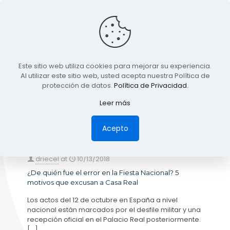
BLOG
Este sitio web utiliza cookies para mejorar su experiencia.
TODA LA INFORMACIÓN
Al utilizar este sitio web, usted acepta nuestra Política de
protección de datos.
Política de Privacidad
.
Leer más
Categories
Tags
Authors
Show all
Acepto
driecel
at
10/13/2018
¿De quién fue el error en la Fiesta Nacional? 5
motivos que excusan a Casa Real
Los actos del 12 de octubre en España a nivel
nacional están marcados por el desfile militar y una
recepción oficial en el Palacio Real posteriormente.
[…]