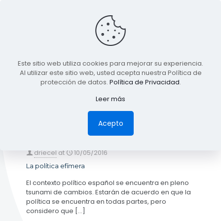
BLOG
Este sitio web utiliza cookies para mejorar su experiencia.
TODA LA INFORMACIÓN
Al utilizar este sitio web, usted acepta nuestra Política de
protección de datos.
Política de Privacidad
.
Leer más
Categories
Tags
Authors
Show all
Acepto
driecel
at
10/05/2016
La política efímera
El contexto político español se encuentra en pleno
tsunami de cambios. Estarán de acuerdo en que la
política se encuentra en todas partes, pero
considero que
[…]