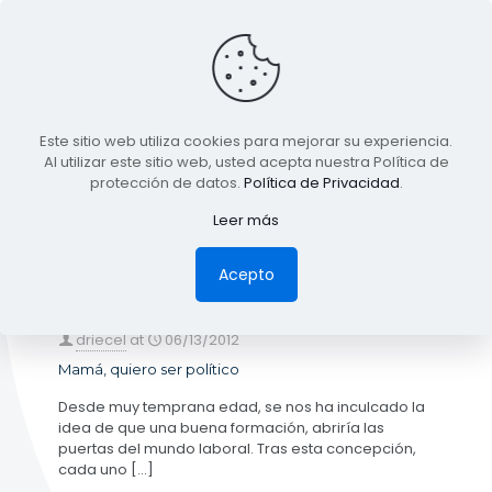
BLOG
Este sitio web utiliza cookies para mejorar su experiencia.
TODA LA INFORMACIÓN
Al utilizar este sitio web, usted acepta nuestra Política de
protección de datos.
Política de Privacidad
.
Leer más
Categories
Tags
Authors
Show all
Acepto
driecel
at
06/13/2012
Mamá, quiero ser político
Desde muy temprana edad, se nos ha inculcado la
idea de que una buena formación, abriría las
puertas del mundo laboral. Tras esta concepción,
cada uno
[…]