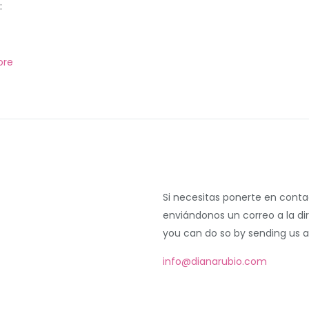
:
ore
Si necesitas ponerte en cont
enviándonos un correo a la di
you can do so by sending us a
info@dianarubio.com