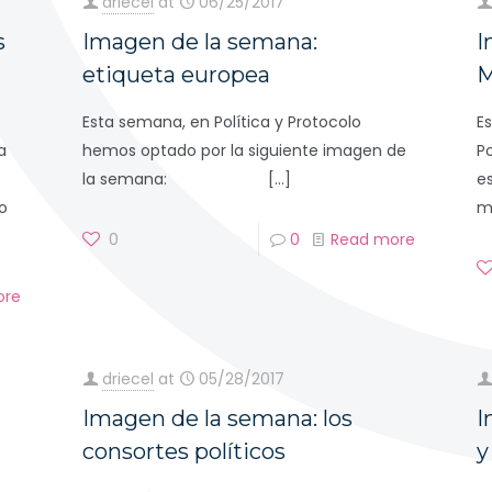
driecel
at
06/25/2017
s
Imagen de la semana:
I
etiqueta europea
M
Esta semana, en Política y Protocolo
E
a
hemos optado por la siguiente imagen de
P
la semana:
[…]
e
o
m
0
0
Read more
ore
driecel
at
05/28/2017
Imagen de la semana: los
I
consortes políticos
y