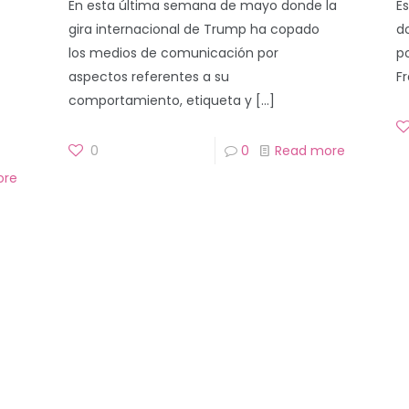
En esta última semana de mayo donde la
E
gira internacional de Trump ha copado
d
los medios de comunicación por
p
aspectos referentes a su
F
comportamiento, etiqueta y
[…]
0
0
Read more
ore