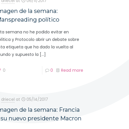
driecel
at
06/11/2017
magen de la semana:
anspreading político
sta semana no he podido evitar en
olítica y Protocolo abrir un debate sobre
sta etiqueta que ha dado la vuelta al
undo y supuesto la
[…]
0
0
Read more
driecel
at
05/14/2017
magen de la semana: Francia
 su nuevo presidente Macron