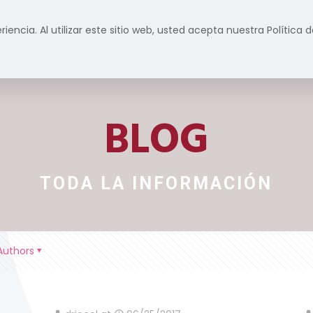
riencia. Al utilizar este sitio web, usted acepta nuestra Política
Inicio
Formación
Servicios
Prensa y m
BLOG
TODA LA INFORMACIÓN
Authors