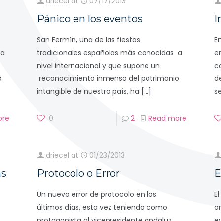
driecel
at
07/17/2013
Pánico en los eventos
I
San Fermín, una de las fiestas
E
la
tradicionales españolas más conocidas a
e
nivel internacional y que supone un
c
o
reconocimiento inmenso del patrimonio
d
intangible de nuestro país, ha
[…]
s
ore
0
2
Read more
driecel
at
01/23/2013
as
Protocolo o Error
E
Un nuevo error de protocolo en los
El
últimos días, esta vez teniendo como
o
protagonista al vicepresidente andaluz,
e