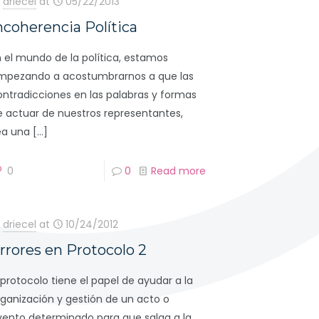
driecel
at
05/22/2013
ncoherencia Política
n el mundo de la política, estamos
mpezando a acostumbrarnos a que las
ontradicciones en las palabras y formas
e actuar de nuestros representantes,
ea una
[…]
0
0
Read more
driecel
at
10/24/2012
rrores en Protocolo 2
 protocolo tiene el papel de ayudar a la
rganización y gestión de un acto o
vento determinado para que salga a la