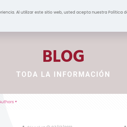
riencia. Al utilizar este sitio web, usted acepta nuestra Política
Inicio
Formación
Servicios
Prensa y m
BLOG
TODA LA INFORMACIÓN
Authors