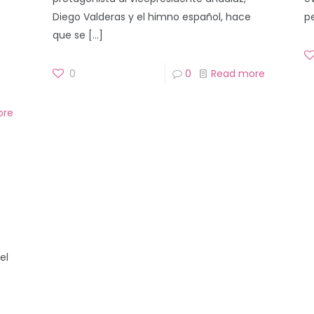
Diego Valderas y el himno español, hace
p
que se
[…]
0
0
Read more
ore
el