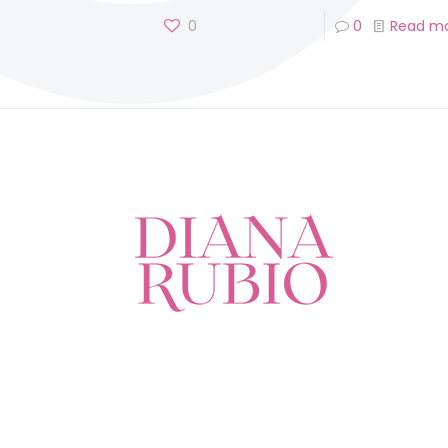
0
0
Read m