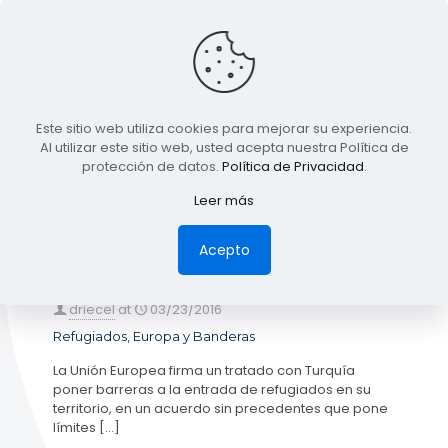
BLOG
Este sitio web utiliza cookies para mejorar su experiencia.
TODA LA INFORMACIÓN
Al utilizar este sitio web, usted acepta nuestra Política de
protección de datos.
Política de Privacidad
.
Leer más
Categories
Tags
Authors
Show all
Acepto
driecel
at
03/23/2016
Refugiados, Europa y Banderas
La Unión Europea firma un tratado con Turquía
poner barreras a la entrada de refugiados en su
territorio, en un acuerdo sin precedentes que pone
límites
[…]