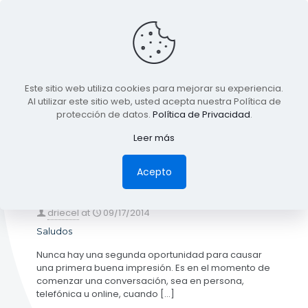
BLOG
Este sitio web utiliza cookies para mejorar su experiencia.
TODA LA INFORMACIÓN
Al utilizar este sitio web, usted acepta nuestra Política de
protección de datos.
Política de Privacidad
.
Leer más
Categories
Tags
Authors
Show all
Acepto
driecel
at
09/17/2014
Saludos
Nunca hay una segunda oportunidad para causar
una primera buena impresión. Es en el momento de
comenzar una conversación, sea en persona,
telefónica u online, cuando
[…]