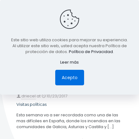
BLOG
Este sitio web utiliza cookies para mejorar su experiencia.
TODA LA INFORMACIÓN
Al utilizar este sitio web, usted acepta nuestra Política de
protección de datos.
Política de Privacidad
.
Leer más
Categories
Tags
Authors
Show all
Acepto
driecel
at
10/23/2017
Visitas políticas
Esta semana va a ser recordada como una de las
mas difíciles en España, donde los incendios en las
comunidades de Galicia, Asturias y Castilla y
[…]