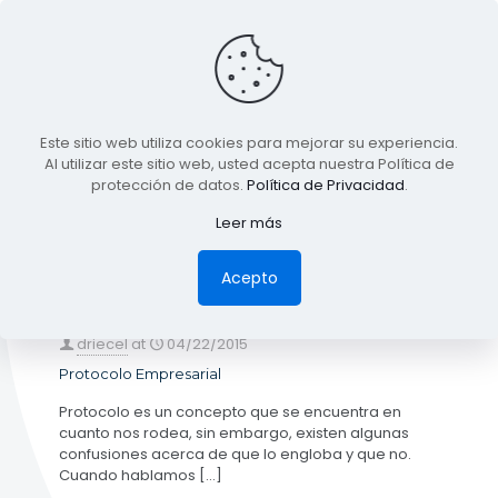
BLOG
Este sitio web utiliza cookies para mejorar su experiencia.
TODA LA INFORMACIÓN
Al utilizar este sitio web, usted acepta nuestra Política de
protección de datos.
Política de Privacidad
.
Leer más
Categories
Tags
Authors
Show all
Acepto
driecel
at
04/22/2015
Protocolo Empresarial
Protocolo es un concepto que se encuentra en
cuanto nos rodea, sin embargo, existen algunas
confusiones acerca de que lo engloba y que no.
Cuando hablamos
[…]