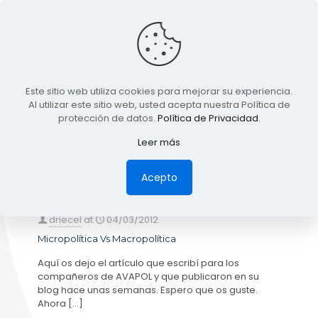
BLOG
Este sitio web utiliza cookies para mejorar su experiencia.
TODA LA INFORMACIÓN
Al utilizar este sitio web, usted acepta nuestra Política de
protección de datos.
Política de Privacidad
.
Leer más
Categories
Tags
Authors
Show all
Acepto
driecel
at
04/03/2012
Micropolítica Vs Macropolítica
Aquí os dejo el artículo que escribí para los
compañeros de AVAPOL y que publicaron en su
blog hace unas semanas. Espero que os guste.
Ahora
[…]