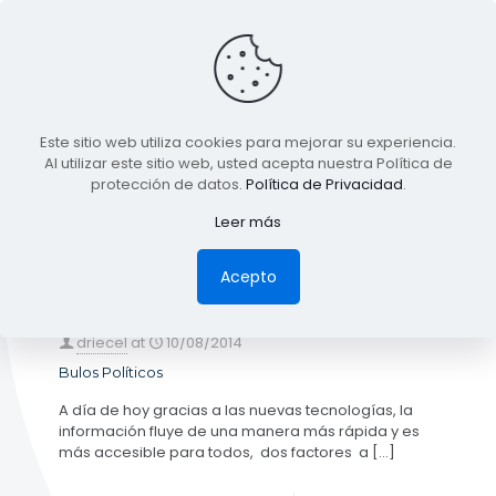
BLOG
Este sitio web utiliza cookies para mejorar su experiencia.
TODA LA INFORMACIÓN
Al utilizar este sitio web, usted acepta nuestra Política de
protección de datos.
Política de Privacidad
.
Leer más
Categories
Tags
Authors
Show all
Acepto
driecel
at
10/08/2014
Bulos Políticos
A día de hoy gracias a las nuevas tecnologías, la
información fluye de una manera más rápida y es
más accesible para todos, dos factores a
[…]