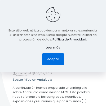
BLOG
Este sitio web utiliza cookies para mejorar su experiencia.
TODA LA INFORMACIÓN
Al utilizar este sitio web, usted acepta nuestra Política de
protección de datos.
Política de Privacidad
.
Leer más
Categories
Tags
Authors
Show all
Acepto
driecel
at
06/07/2017
Sector Mice en Andalucía
A continuación hemos preparado una infografia
sobre Andalucía como destino MICE. Esta palabra
hace referencia a los congresos, incentivos,
exposiciones y reuniones que por si mismos
[…]