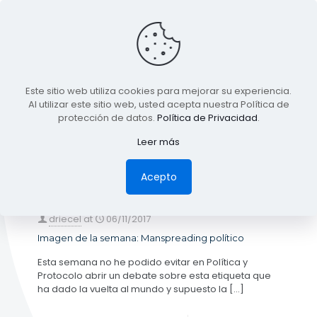
BLOG
Este sitio web utiliza cookies para mejorar su experiencia.
TODA LA INFORMACIÓN
Al utilizar este sitio web, usted acepta nuestra Política de
protección de datos.
Política de Privacidad
.
Leer más
Categories
Tags
Authors
Show all
Acepto
driecel
at
06/11/2017
Imagen de la semana: Manspreading político
Esta semana no he podido evitar en Política y
Protocolo abrir un debate sobre esta etiqueta que
ha dado la vuelta al mundo y supuesto la
[…]