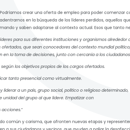
Podríamos crear una oferta de empleo para poder comenzar c
adentrarnos en la búsqueda de los líderes perdidos, aquellos q
mando y saben adaptarse al contexto actual. Esos que tanto nec
líderes para sus diferentes instituciones y organismos alrededo
 ofertados, que sean conocedores del contexto mundial político
 en la toma de decisiones, junto con cercanía a los ciudadanos 
 según los objetivos propios de los cargos ofertados.
car tanto presencial como virtualmente.
 y liderar a un país, grupo social, político o religioso determinad
e unidad del grupo al que lidere. Empatizar con
s acciones.
”
ido común y carisma, que afronten nuevas etapas y representen
n a sus ciudadanos y vecinos, que ayuden a paliar la desafecc