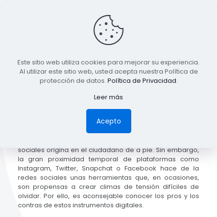
Este sitio web utiliza cookies para mejorar su experiencia.
Al utilizar este sitio web, usted acepta nuestra Política de
Published by
driecel
at
05/10/2017
protección de datos.
Política de Privacidad
.
Leer más
Acepto
Obama, Trump, Cifuentes, Rajoy o Errejón…A ninguno de
ellos se le escapa la gran repercusión que las redes
sociales origina en el ciudadano de a pie. Sin embargo,
la gran proximidad temporal de plataformas como
Instagram, Twitter, Snapchat o Facebook hace de la
redes sociales unas herramientas que, en ocasiones,
son propensas a crear climas de tensión difíciles de
olvidar. Por ello, es aconsejable conocer los pros y los
contras de estos instrumentos digitales.