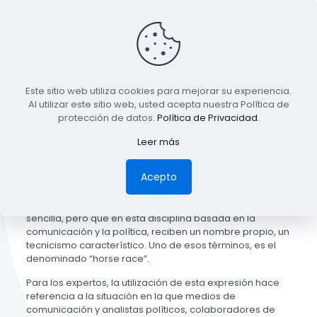
Este sitio web utiliza cookies para mejorar su experiencia.
Al utilizar este sitio web, usted acepta nuestra Política de
Published by
driecel
at
11/05/2014
protección de datos.
Política de Privacidad
.
Leer más
En campaña electoral, se dan una serie de efectos
Acepto
provocados por el desarrollo de la misma y por la
interactuación entre los actores principales de esta
característica contienda reconocibles de manera
sencilla, pero que en esta disciplina basada en la
comunicación y la política, reciben un nombre propio, un
tecnicismo característico. Uno de esos términos, es el
denominado “horse race”.
Para los expertos, la utilización de esta expresión hace
referencia a la situación en la que medios de
comunicación y analistas políticos, colaboradores de