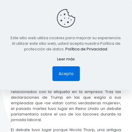
Este sitio web utiliza cookies para mejorar su experiencia.
Al utilizar este sitio web, usted acepta nuestra Política de
Published by
driecel
at
03/15/2017
protección de datos.
Política de Privacidad
.
Leer más
Acepto
Durante el último mes hemos sido testigos de una serie
de acontecimientos en el panorama internacional
relacionados con la etiqueta en la empresa. Tras las
declaraciones de Trump en las que exigía a sus
empleadas que «se vistan como verdaderas mujeres»,
el pasado martes tuvo lugar en Reino Unido un debate
parlamentario sobre el uso de los tacones durante la
jornada laboral.
El debate tuvo lugar porque Nicola Thorp, una antigua