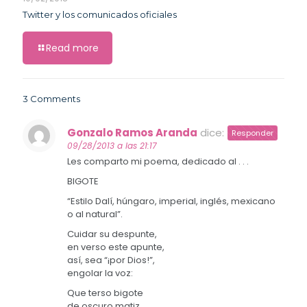
Twitter y los comunicados oficiales
Read more
3 Comments
Gonzalo Ramos Aranda
dice:
Responder
09/28/2013 a las 21:17
Les comparto mi poema, dedicado al . . .
BIGOTE
“Estilo Dalí, húngaro, imperial, inglés, mexicano
o al natural”.
Cuidar su despunte,
en verso este apunte,
así, sea “¡por Dios!”,
engolar la voz:
Que terso bigote
de oscuro matiz,