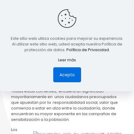
Este sitio web utiliza cookies para mejorar su experiencia.
Al utilizar este sitio web, usted acepta nuestra Política de
Published by
driecel
at
07/31/2013
protección de datos.
Política de Privacidad
.
La sociedad se encuentra inmersa en multitud de
Leer más
tendencias y diferentes movimientos que marcan un
hito, un tiempo o una época determinada.
Acepto
Todas estas corrientes, encuentran significado
mayoritariamente en unos ciudadanos preocupados
que apuestan por la responsabilidad social, valor que
comienza a estar en alza entre la ciudadanía, donde
encuentran su mayor exponente en las campañas de
sensibilización a la población.
Los